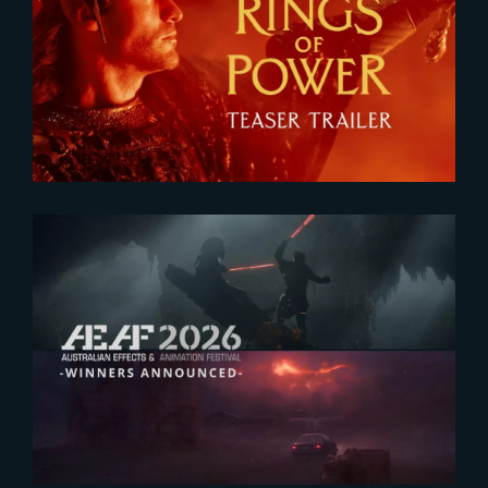
The Rings of Power 3 | Official
Teaser
2026-07-23
The Yard receives two honors at
2026 AEAF Awards